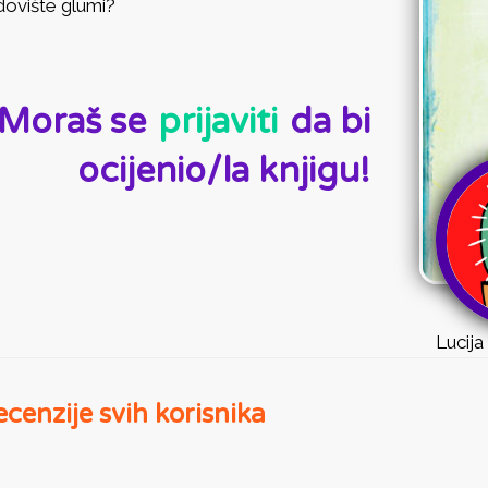
dovište glumi?
D:
Moraš se
prijaviti
da bi
ocijenio/la knjigu!
Lucija
cenzije svih korisnika