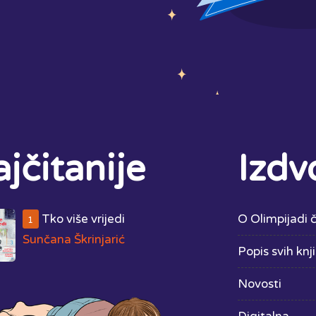
jčitanije
Izdv
Tko više vrijedi
O Olimpijadi č
1
Sunčana Škrinjarić
Popis svih knj
Novosti