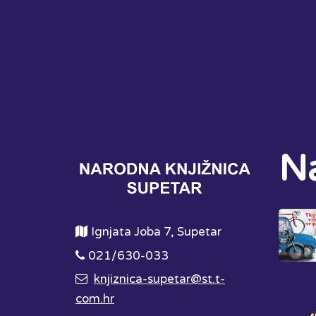
Na
Ignjata Joba 7, Supetar
021/630-033
knjiznica-supetar@st.t-
com.hr