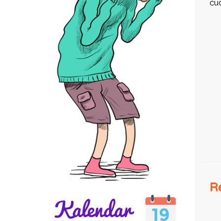
ču
I
Re