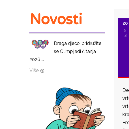
Novosti
20
5
'26
Draga djeco, pridružite
se Olimpijadi čitanja
2026 ...
Više
Det
vr
vrt
kra
Pro