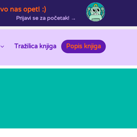
vo nas opet! :)
Prijavi se za početak! →
Tražilica knjiga
Popis knjiga