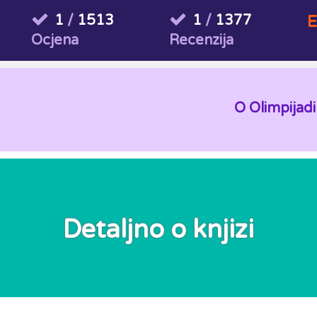
1
/
1513
1
/
1377
E
Ocjena
Recenzija
O Olimpijadi
Detaljno o knjizi