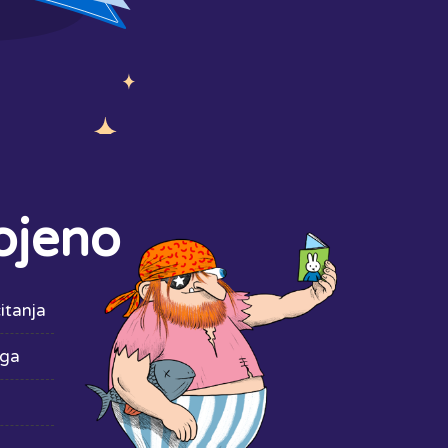
ojeno
itanja
iga