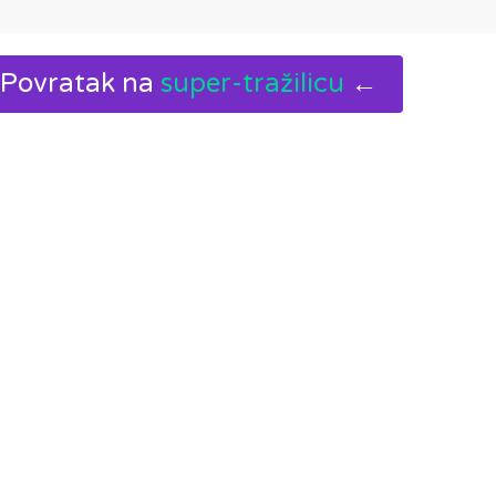
Povratak na
super-tražilicu
←