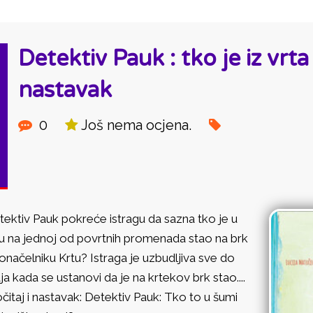
Detektiv Pauk : tko je iz vrta 
nastavak
0
Još nema ocjena.
ektiv Pauk pokreće istragu da sazna tko je u
tu na
je
dnoj od povrtnih promenada stao na brk
onačelniku Krtu? Istraga
je
uzbudljiva sve do
ja kada se ustanovi da
je
na krtekov brk stao....
čitaj i nastavak: Detektiv Pauk: Tko to u šumi