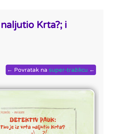
naljutio Krta?; i
← Povratak na
super-tražilicu
←