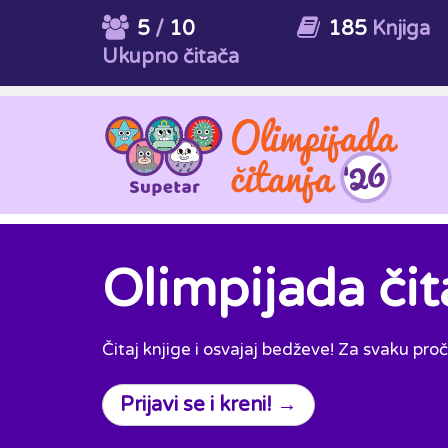
5
/
10
185
Knjiga
Ukupno čitača
Olimpijada čit
Čitaj knjige i osvajaj bedževe! Za svaku pro
Prijavi se i kreni! →