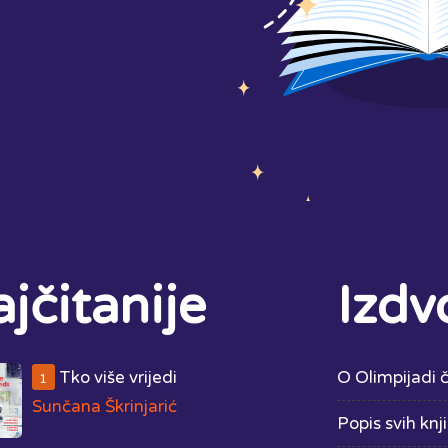
jčitanije
Izdv
Tko više vrijedi
O Olimpijadi č
1
Sunčana Škrinjarić
Popis svih knj