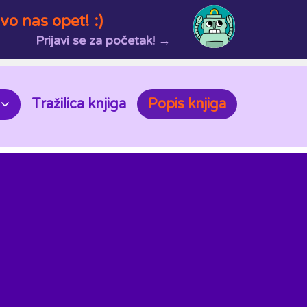
vo nas opet! :)
Prijavi se za početak! →
Tražilica knjiga
Popis knjiga