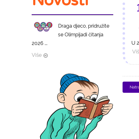
Novosti
Draga djeco, pridružite
se Olimpijadi čitanja
U 2
2026 ...
Viš
Više
Natr