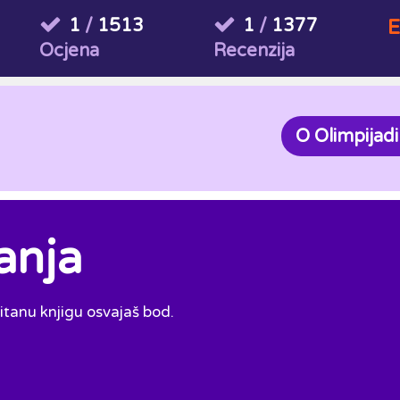
1
/
1513
1
/
1377
E
Ocjena
Recenzija
O Olimpijadi
anja
čitanu knjigu osvajaš bod.