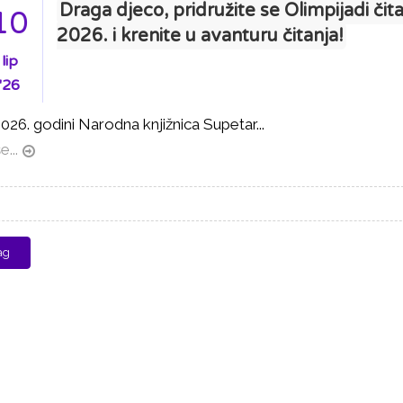
Draga djeco, pridružite se Olimpijadi čit
10
2026. i krenite u avanturu čitanja!
lip
'26
026. godini Narodna knjižnica Supetar...
e...
ag