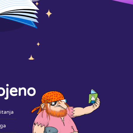
ojeno
itanja
iga