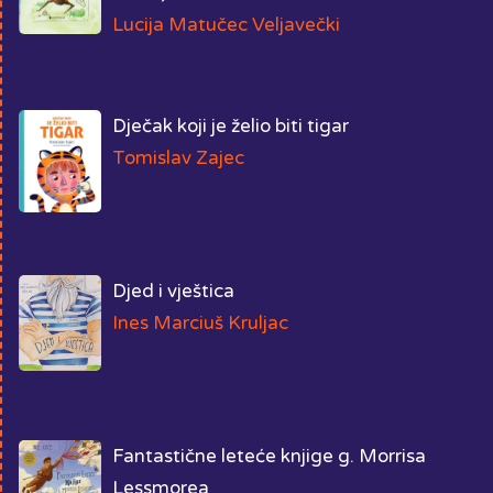
Lucija Matučec Veljavečki
Dječak koji je želio biti tigar
Tomislav Zajec
Djed i vještica
Ines Marciuš Kruljac
Fantastične leteće knjige g. Morrisa
Lessmorea