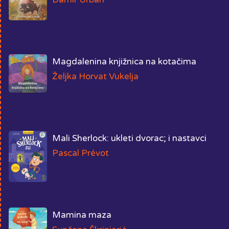
Magdalenina knjižnica na kotačima
Željka Horvat Vukelja
Mali Sherlock: ukleti dvorac; i nastavci
Pascal Prévot
Mamina maza