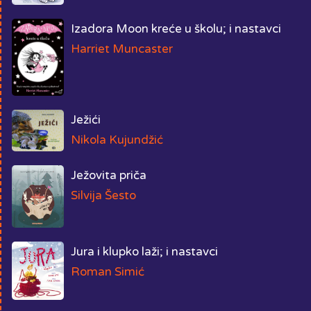
Izadora Moon kreće u školu; i nastavci
Harriet Muncaster
Ježići
Nikola Kujundžić
Ježovita priča
Silvija Šesto
Jura i klupko laži; i nastavci
Roman Simić