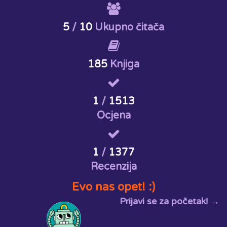
5
/
10
Ukupno čitača
185
Knjiga
1
/
1513
Ocjena
1
/
1377
Recenzija
Evo nas opet! :)
Prijavi se za početak! →