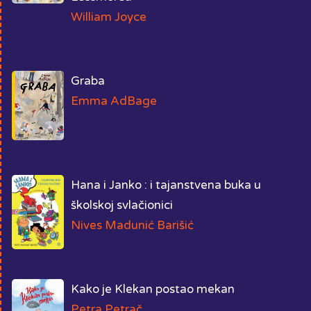
William Joyce
Graba
Emma AdBage
Hana i Janko : i tajanstvena buka u
školskoj svlačionici
Nives Madunić Barišić
Kako je Klekan postao mekan
Petra Petrač