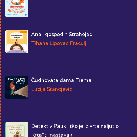
Ana i gospodin Strahojed
Tihana Lipovac Fraculj
Čudnovata dama Trema
Lucija Stanojević
Detektiv Pauk : tko je iz vrta naljutio
Krta?; i nastavak