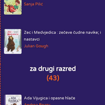
Sanja Pilić
Zec i Medvjedica : zečeve čudne navike; i
nastavci
Julian Gough
za drugi razred
(43)
Ada Vijugica i opasne hlače
Andrea Beaty