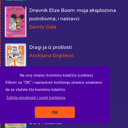
Dnevnik Elize Boom: moja eksplozivna
pustolovina; i nastavci
Eemily Gale
Dragi ja iz prošlosti
Andrijana Grgičević
Na ovoj stranici koristimo kolačiće (cookies).
Drveće ne govori, zar ne?
Klikom na "OK" i nastavkom korištenja stranice smatramo
da se slažete što koristimo kolačiće.
Đurđica Stuhlreiter
Zaštita privatnosti i uvjeti korištenja
OK
Đuro Hodalica