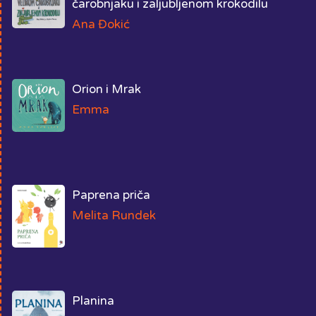
čarobnjaku i zaljubljenom krokodilu
Ana Đokić
Orion i Mrak
Emma
Paprena priča
Melita Rundek
Planina