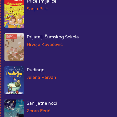
Priče smijalice
Sanja Pilić
Prijatelji Šumskog Sokola
Hrvoje Kovačević
Pudingo
Jelena Pervan
San ljetne noći
Zoran Ferić