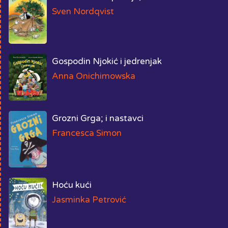
Sven Nordqvist
Gospodin Njokić i jedrenjak
Anna Onichimowska
Grozni Grga; i nastavci
Francesca Simon
Hoću kući
Jasminka Petrović